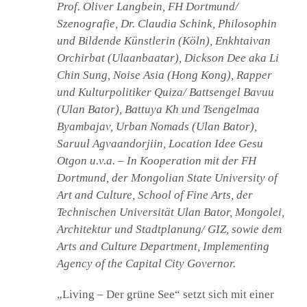
Prof. Oliver Langbein, FH Dortmund/
Alga Bolokh I
Szenografie, Dr. Claudia Schink, Philosophin
und Bildende Künstlerin (Köln), Enkhtaivan
(Re)constructing Identities I
Orchirbat (Ulaanbaatar), Dickson Dee aka Li
C
GIZ / CIM Projekt
Chin Sung, Noise Asia (Hong Kong), Rapper
h
i
l
d
-
und Kulturpolitiker Quiza/ Battsengel Bavuu
M
e
n
ü
C
ATEC Festival
a
(Ulan Bator), Battuya Kh und Tsengelmaa
h
u
i
s
l
k
d
l
-
a
Byambajav, Urban Nomads (Ulan Bator),
M
p
e
p
n
e
ü
C
FH Dortmund / MSUAC Ulan Bator
n
a
h
Saruul Agvaandorjiin, Location Idee Gesu
u
i
s
l
k
d
l
-
a
M
Otgon u.v.a. – In Kooperation mit der FH
p
e
p
n
e
ü
n
C
Szenografie, Grafik, Typografie 2012-2014
a
h
u
Dortmund, der Mongolian State University of
i
s
l
k
d
l
-
a
M
p
Art and Culture, School of Fine Arts, der
e
p
n
e
ü
n
Green Lake II
a
u
Technischen Universität Ulan Bator, Mongolei,
s
k
l
a
p
Architektur und Stadtplanung/ GIZ, sowie dem
p
e
n
Ulan Bator 2014
Arts and Culture Department, Implementing
Agency of the Capital City Governor.
Green Lake I
„Living – Der grüne See“ setzt sich mit einer
Dortmund und Berlin 2013