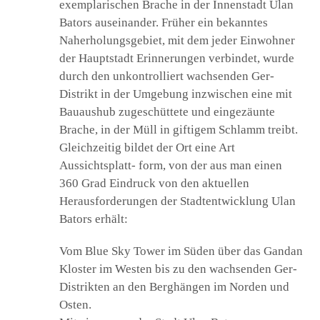
exemplarischen Brache in der Innenstadt Ulan
Bators auseinander. Früher ein bekanntes
Startprojekt 2012
Naherholungsgebiet, mit dem jeder Einwohner
der Hauptstadt Erinnerungen verbindet, wurde
C
Film und Sound 2014+2015
h
i
l
durch den unkontrolliert wachsenden Ger-
d
-
M
e
n
Distrikt in der Umgebung inzwischen eine mit
ü
Wo das Gras am höchsten wächst
a
u
s
k
Bauaushub zugeschüttete und eingezäunte
l
a
p
p
e
Brache, in der Müll in giftigem Schlamm treibt.
n
C
Fotografie und Visuelle Kommunikation 2017+2018
h
i
l
d
Gleichzeitig bildet der Ort eine Art
-
M
e
n
ü
C
Internationale Gastspiele
Aussichtsplatt- form, von der aus man einen
a
h
u
i
s
l
k
d
l
-
360 Grad Eindruck von den aktuellen
a
M
p
e
p
n
e
ü
C
ARCHIV
n
a
Herausforderungen der Stadtentwicklung Ulan
h
u
i
s
l
k
d
l
-
a
Bators erhält:
M
p
e
p
n
e
ü
n
a
u
s
k
l
Vom Blue Sky Tower im Süden über das Gandan
a
p
p
e
n
Kloster im Westen bis zu den wachsenden Ger-
Distrikten an den Berghängen im Norden und
Osten.