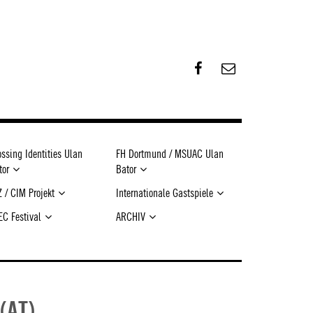
F
K
a
o
c
n
e
t
b
a
o
k
o
t
ossing Identities Ulan
FH Dortmund / MSUAC Ulan
k
tor
Bator
Z / CIM Projekt
Internationale Gastspiele
EC Festival
ARCHIV
(AT)