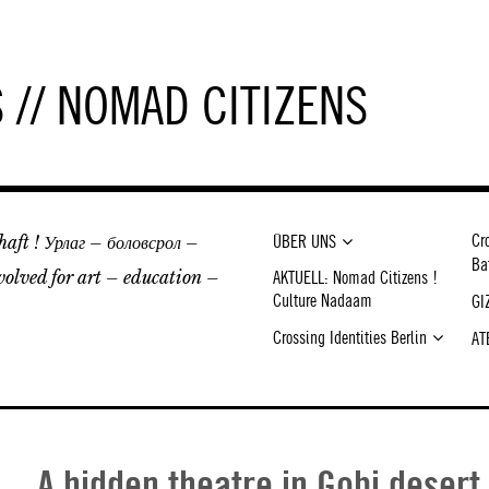
// NOMAD CITIZENS
aft ! Урлаг – боловсрол –
Cr
ÜBER UNS
Ba
volved for art – education –
AKTUELL: Nomad Citizens !
Culture Nadaam
GI
Crossing Identities Berlin
AT
A hidden theatre in Gobi desert 